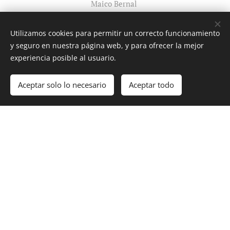
Maico Bernal
Utilizamos cookies para permitir un correcto funcionamiento
y seguro en nuestra página web, y para ofrecer la mejor
Data manager
experiencia posible al usuario.
T
hiago Ferster
Aceptar solo lo necesario
Aceptar todo
Repositorio
https://github.com/HenryLABFinalGrupo02/trabaj
ofinal
© 2022 Compás Lab S.L, P° de la Castellana 79, Madrid, 28046
Creado con
Webnode
Cookies
¡Crea tu página web gratis!